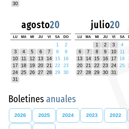
30
agosto
20
julio
20
LU
MA
MI
JU
VI
SA
DO
LU
MA
MI
JU
VI
SA
1
2
1
2
3
4
3
4
5
6
7
8
9
6
7
8
9
10
11
10
11
12
13
14
15
16
13
14
15
16
17
18
17
18
19
20
21
22
23
20
21
22
23
24
25
24
25
26
27
28
29
30
27
28
29
30
31
31
Boletines
anuales
2026
2025
2024
2023
2022