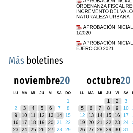
APROBACION INCIAL
ORDENANZA FISCAL RE
INCREMENTO DEL VALO
NATURALEZA URBANA
APROBACIÓN INICIA
1/2020
APROBACIÓN INICI
EJERCICIO 2021
Más
boletines
noviembre
20
octubre
20
LU
MA
MI
JU
VI
SA
DO
LU
MA
MI
JU
VI
SA
1
1
2
3
2
3
4
5
6
7
8
5
6
7
8
9
10
9
10
11
12
13
14
15
12
13
14
15
16
17
16
17
18
19
20
21
22
19
20
21
22
23
24
23
24
25
26
27
28
29
26
27
28
29
30
31