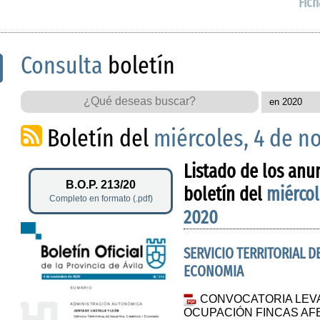
Fich
Consulta
boletín
Boletín del
miércoles, 4 de n
Listado de los anu
B.O.P. 213/20
boletín del
miércol
Completo en formato (.pdf)
2020
SERVICIO TERRITORIAL D
ECONOMIA
CONVOCATORIA LEV
OCUPACIÓN FINCAS A