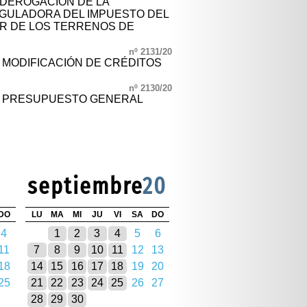
 DEROGACIÓN DE LA
GULADORA DEL IMPUESTO DEL
R DE LOS TERRENOS DE
nº 2131/20
L MODIFICACIÓN DE CRÉDITOS
nº 2130/20
AL PRESUPUESTO GENERAL
septiembre
20
DO
LU
MA
MI
JU
VI
SA
DO
4
1
2
3
4
5
6
11
7
8
9
10
11
12
13
18
14
15
16
17
18
19
20
25
21
22
23
24
25
26
27
28
29
30