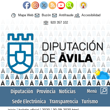
Mapa Web
Buzón
Antifraude
Accesibilidad
920 357 102
Diputación
Provincia
Noticias
Menú
Sede Electrónica
Transparencia
Turismo
|
|
|
inicio
boletin-oficial
2020
30-09-2020.html