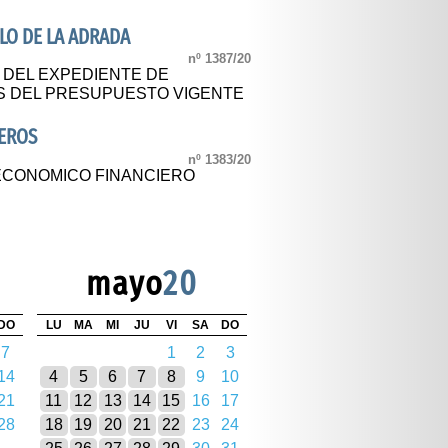
LO DE LA ADRADA
nº 1387/20
L DEL EXPEDIENTE DE
S DEL PRESUPUESTO VIGENTE
EROS
nº 1383/20
ECONOMICO FINANCIERO
mayo
20
DO
LU
MA
MI
JU
VI
SA
DO
7
1
2
3
14
4
5
6
7
8
9
10
21
11
12
13
14
15
16
17
28
18
19
20
21
22
23
24