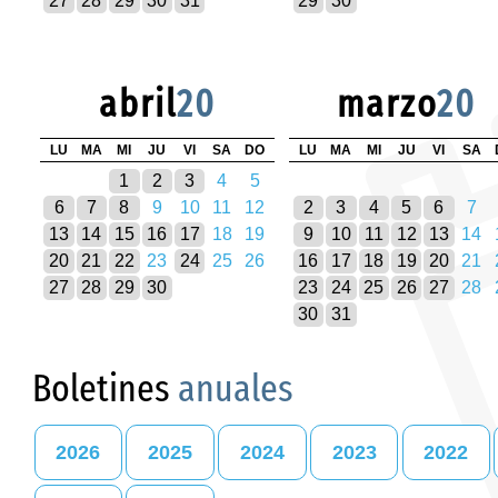
27
28
29
30
31
29
30
abril
20
marzo
20
LU
MA
MI
JU
VI
SA
DO
LU
MA
MI
JU
VI
SA
1
2
3
4
5
6
7
8
9
10
11
12
2
3
4
5
6
7
13
14
15
16
17
18
19
9
10
11
12
13
14
20
21
22
23
24
25
26
16
17
18
19
20
21
27
28
29
30
23
24
25
26
27
28
30
31
Boletines
anuales
2026
2025
2024
2023
2022