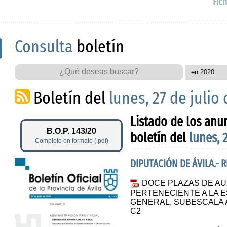
Fich
Consulta
boletín
Boletín del
lunes, 27 de julio
Listado de los anu
B.O.P. 143/20
boletín del
lunes, 
Completo en formato (.pdf)
DIPUTACIÓN DE ÁVILA.-
DOCE PLAZAS DE AUX
PERTENECIENTE A LA 
GENERAL, SUBESCALA 
C2