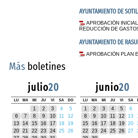
AYUNTAMIENTO DE SOTIL
APROBACIÓN INICIA
REDUCCIÓN DE GASTO
AYUNTAMIENTO DE RASU
APROBACIÓN PLAN 
Más
boletines
julio
20
junio
20
LU
MA
MI
JU
VI
SA
DO
LU
MA
MI
JU
VI
SA
1
2
3
4
5
1
2
3
4
5
6
6
7
8
9
10
11
12
8
9
10
11
12
13
13
14
15
16
17
18
19
15
16
17
18
19
20
20
21
22
23
24
25
26
22
23
24
25
26
27