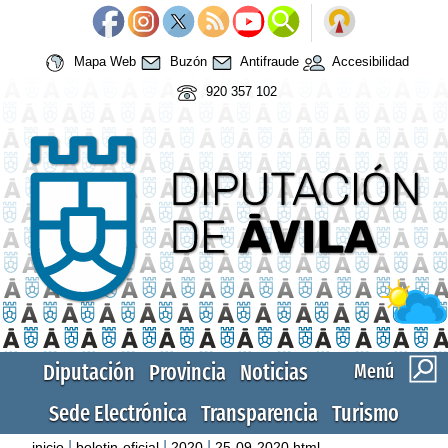
Mapa Web
Buzón
Antifraude
Accesibilidad
920 357 102
Diputación
Provincia
Noticias
Menú
Sede Electrónica
Transparencia
Turismo
|
|
|
inicio
boletin-oficial
2020
25-09-2020.html