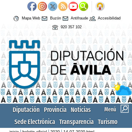
Mapa Web
Buzón
Antifraude
Accesibilidad
920 357 102
Diputación
Provincia
Noticias
Menú
Sede Electrónica
Transparencia
Turismo
|
|
|
inicio
boletin-oficial
2020
14-07-2020.html