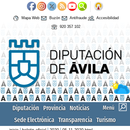
Mapa Web
Buzón
Antifraude
Accesibilidad
920 357 102
Diputación
Provincia
Noticias
Menú
Sede Electrónica
Transparencia
Turismo
|
|
|
inicio
boletin-oficial
2020
05-11-2020.html