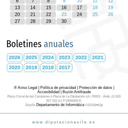
6
7
8
9
10
11
12
13
14
15
16
17
18
19
20
21
22
23
24
25
26
27
28
29
30
Boletines
anuales
2026
2025
2024
2023
2022
2021
2020
2019
2018
2017
® Aviso Legal
|
Política de privacidad
|
Protección de datos
|
Accesibilidad
|
Buzón Antifraude
Plaza Corral de las Campanas o Plaza de La Diputación s/n. 05001 - Ávila. (t) 920
357 102 (c) P-0500000-E.
Departamento de Informática
Diseño
©2019|I♥Dip
www.diputacionavila.es