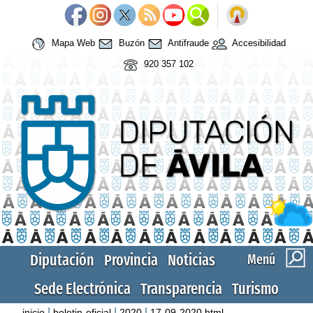
Mapa Web
Buzón
Antifraude
Accesibilidad
920 357 102
Diputación
Provincia
Noticias
Menú
Sede Electrónica
Transparencia
Turismo
|
|
|
inicio
boletin-oficial
2020
17-09-2020.html