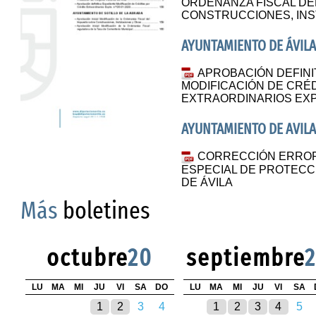
ORDENANZA FISCAL DE
CONSTRUCCIONES, INS
AYUNTAMIENTO DE ÁVILA
APROBACIÓN DEFINI
MODIFICACIÓN DE CRÉ
EXTRAORDINARIOS EXPT
AYUNTAMIENTO DE AVILA
CORRECCIÓN ERROR
ESPECIAL DE PROTECC
DE ÁVILA
Más
boletines
octubre
20
septiembre
LU
MA
MI
JU
VI
SA
DO
LU
MA
MI
JU
VI
SA
1
2
3
4
1
2
3
4
5