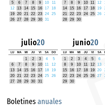
5
6
7
8
9
10
11
7
8
9
10
11
12
12
13
14
15
16
17
18
14
15
16
17
18
19
19
20
21
22
23
24
25
21
22
23
24
25
26
26
27
28
29
30
31
28
29
30
julio
20
junio
20
LU
MA
MI
JU
VI
SA
DO
LU
MA
MI
JU
VI
SA
1
2
3
4
5
1
2
3
4
5
6
6
7
8
9
10
11
12
8
9
10
11
12
13
13
14
15
16
17
18
19
15
16
17
18
19
20
20
21
22
23
24
25
26
22
23
24
25
26
27
27
28
29
30
31
29
30
Boletines
anuales