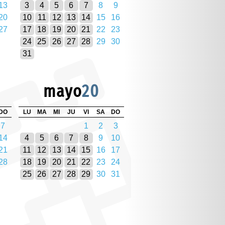
13
3
4
5
6
7
8
9
20
10
11
12
13
14
15
16
27
17
18
19
20
21
22
23
24
25
26
27
28
29
30
31
mayo
20
DO
LU
MA
MI
JU
VI
SA
DO
7
1
2
3
14
4
5
6
7
8
9
10
21
11
12
13
14
15
16
17
28
18
19
20
21
22
23
24
25
26
27
28
29
30
31