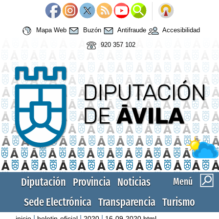
Mapa Web
Buzón
Antifraude
Accesibilidad
920 357 102
Diputación
Provincia
Noticias
Menú
Sede Electrónica
Transparencia
Turismo
|
|
|
inicio
boletin-oficial
2020
16-09-2020.html