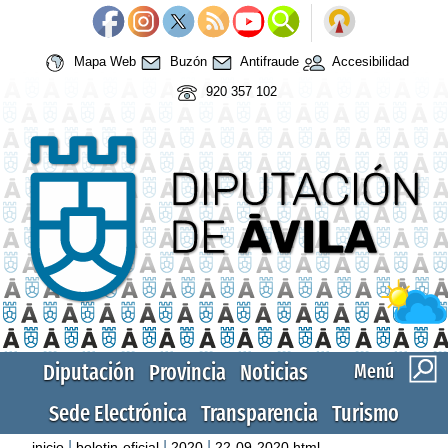
Mapa Web
Buzón
Antifraude
Accesibilidad
920 357 102
Diputación
Provincia
Noticias
Menú
Sede Electrónica
Transparencia
Turismo
|
|
|
inicio
boletin-oficial
2020
22-09-2020.html