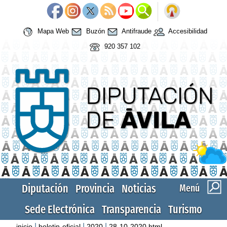
Mapa Web
Buzón
Antifraude
Accesibilidad
920 357 102
Diputación
Provincia
Noticias
Menú
Sede Electrónica
Transparencia
Turismo
|
|
|
inicio
boletin-oficial
2020
28-10-2020.html