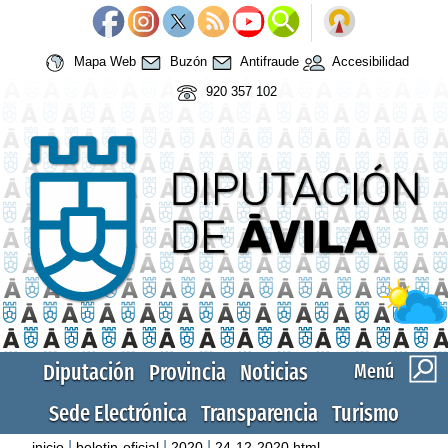
Mapa Web
Buzón
Antifraude
Accesibilidad
920 357 102
Diputación
Provincia
Noticias
Menú
Sede Electrónica
Transparencia
Turismo
|
|
|
inicio
boletin-oficial
2020
24-12-2020.html