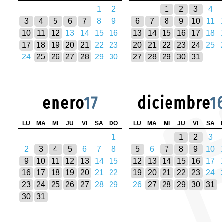
1
2
1
2
3
4
3
4
5
6
7
8
9
6
7
8
9
10
11
10
11
12
13
14
15
16
13
14
15
16
17
18
17
18
19
20
21
22
23
20
21
22
23
24
25
24
25
26
27
28
29
30
27
28
29
30
31
enero
17
diciembre
1
LU
MA
MI
JU
VI
SA
DO
LU
MA
MI
JU
VI
SA
1
1
2
3
2
3
4
5
6
7
8
5
6
7
8
9
10
9
10
11
12
13
14
15
12
13
14
15
16
17
16
17
18
19
20
21
22
19
20
21
22
23
24
23
24
25
26
27
28
29
26
27
28
29
30
31
30
31