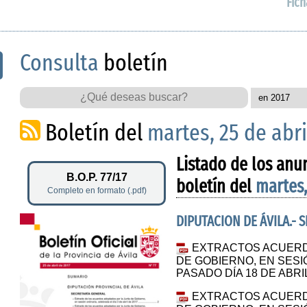
Fich
Consulta
boletín
Boletín del
martes, 25 de abri
Listado de los anu
B.O.P. 77/17
boletín del
martes,
Completo en formato (.pdf)
DIPUTACION DE ÁVILA.- 
EXTRACTOS ACUERD
DE GOBIERNO, EN SESI
PASADO DÍA 18 DE ABRI
EXTRACTOS ACUERD