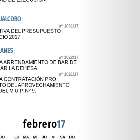
CUALCOBO
nº 1031/17
TIVA DEL PRESUPUESTO
IO 2017.
LANES
nº 1022/17
A ARRENDAMIENTO DE BAR DE
 BAR LA DEHESA
nº 1021/17
A CONTRATACIÓN PRO
RTO DEL APROVECHAMIENTO
L M.U.P. Nº 9.
febrero
17
DO
LU
MA
MI
JU
VI
SA
DO