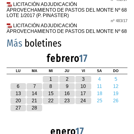
LICITACIÓN ADJUDICACIÓN
APROVECHAMIENTO DE PASTOS DEL MONTE Nº 68
LOTE 1/2017 (P. PINASTER)
nº 483/17
LICITACIÓN ADJUDICACIÓN
APROVECHAMIENTO DE PASTOS DEL MONTE Nº 68
Más
boletines
febrero
17
LU
MA
MI
JU
VI
SA
DO
1
2
3
4
5
6
7
8
9
10
11
12
13
14
15
16
17
18
19
20
21
22
23
24
25
26
27
28
enero
17