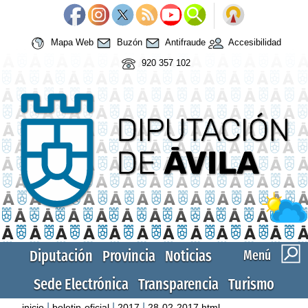
Mapa Web
Buzón
Antifraude
Accesibilidad
920 357 102
Diputación
Provincia
Noticias
Menú
Sede Electrónica
Transparencia
Turismo
|
|
|
inicio
boletin-oficial
2017
28-02-2017.html