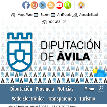
Mapa Web
Buzón
Antifraude
Accesibilidad
920 357 102
Diputación
Provincia
Noticias
Menú
Sede Electrónica
Transparencia
Turismo
|
|
|
inicio
boletin-oficial
2017
24-03-2017.html