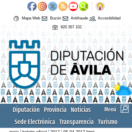
Mapa Web
Buzón
Antifraude
Accesibilidad
920 357 102
Diputación
Provincia
Noticias
Menú
Sede Electrónica
Transparencia
Turismo
|
|
|
inicio
boletin-oficial
2017
05-04-2017.html