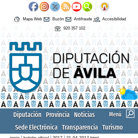
Mapa Web
Buzón
Antifraude
Accesibilidad
920 357 102
Diputación
Provincia
Noticias
Menú
Sede Electrónica
Transparencia
Turismo
|
|
|
inicio
boletin-oficial
2017
21-04-2017.html