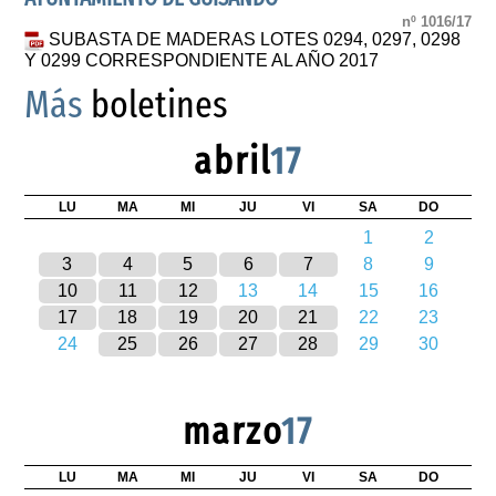
nº 1016/17
SUBASTA DE MADERAS LOTES 0294, 0297, 0298
Y 0299 CORRESPONDIENTE AL AÑO 2017
Más
boletines
abril
17
LU
MA
MI
JU
VI
SA
DO
1
2
3
4
5
6
7
8
9
10
11
12
13
14
15
16
17
18
19
20
21
22
23
24
25
26
27
28
29
30
marzo
17
LU
MA
MI
JU
VI
SA
DO