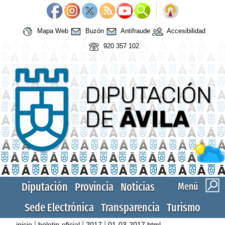
Mapa Web
Buzón
Antifraude
Accesibilidad
920 357 102
Diputación
Provincia
Noticias
Menú
Sede Electrónica
Transparencia
Turismo
|
|
|
inicio
boletin-oficial
2017
01-03-2017.html