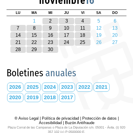
noviembre
16
LU
MA
MI
JU
VI
SA
DO
1
2
3
4
5
6
7
8
9
10
11
12
13
14
15
16
17
18
19
20
21
22
23
24
25
26
27
28
29
30
Boletines
anuales
2026
2025
2024
2023
2022
2021
2020
2019
2018
2017
® Aviso Legal
|
Política de privacidad
|
Protección de datos
|
Accesibilidad
|
Buzón Antifraude
Plaza Corral de las Campanas o Plaza de La Diputación s/n. 05001 - Ávila. (t) 920
357 102 (c) P-0500000-E.