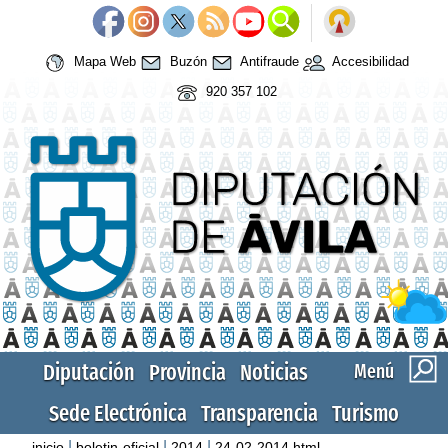
Mapa Web
Buzón
Antifraude
Accesibilidad
920 357 102
Diputación
Provincia
Noticias
Menú
Sede Electrónica
Transparencia
Turismo
|
|
|
inicio
boletin-oficial
2014
24-02-2014.html