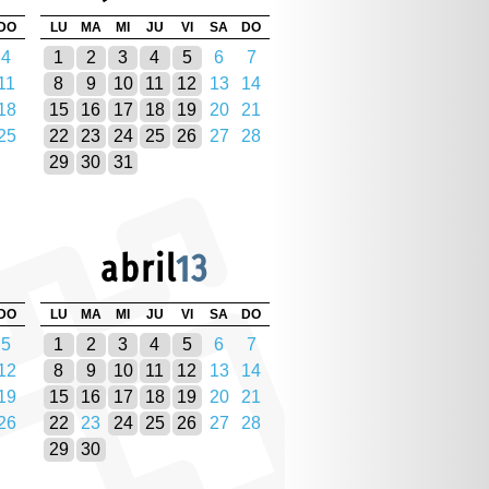
DO
LU
MA
MI
JU
VI
SA
DO
4
1
2
3
4
5
6
7
11
8
9
10
11
12
13
14
18
15
16
17
18
19
20
21
25
22
23
24
25
26
27
28
29
30
31
abril
13
DO
LU
MA
MI
JU
VI
SA
DO
5
1
2
3
4
5
6
7
12
8
9
10
11
12
13
14
19
15
16
17
18
19
20
21
26
22
23
24
25
26
27
28
29
30