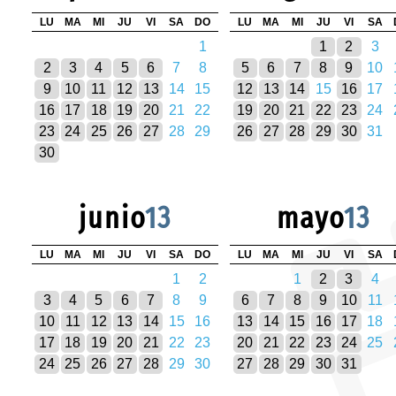
LU
MA
MI
JU
VI
SA
DO
LU
MA
MI
JU
VI
SA
1
1
2
3
2
3
4
5
6
7
8
5
6
7
8
9
10
9
10
11
12
13
14
15
12
13
14
15
16
17
16
17
18
19
20
21
22
19
20
21
22
23
24
23
24
25
26
27
28
29
26
27
28
29
30
31
30
junio
13
mayo
13
LU
MA
MI
JU
VI
SA
DO
LU
MA
MI
JU
VI
SA
1
2
1
2
3
4
3
4
5
6
7
8
9
6
7
8
9
10
11
10
11
12
13
14
15
16
13
14
15
16
17
18
17
18
19
20
21
22
23
20
21
22
23
24
25
24
25
26
27
28
29
30
27
28
29
30
31