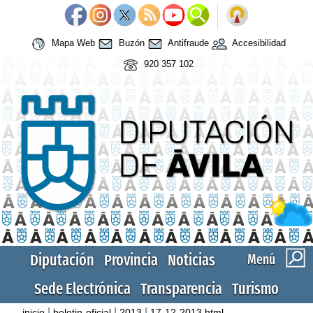
Mapa Web
Buzón
Antifraude
Accesibilidad
920 357 102
Diputación
Provincia
Noticias
Menú
Sede Electrónica
Transparencia
Turismo
|
|
|
inicio
boletin-oficial
2013
17-12-2013.html