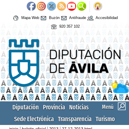
Mapa Web
Buzón
Antifraude
Accesibilidad
920 357 102
Diputación
Provincia
Noticias
Menú
Sede Electrónica
Transparencia
Turismo
|
|
|
inicio
boletin-oficial
2013
27-12-2013.html