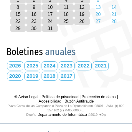
1
2
3
4
5
6
7
8
9
10
11
12
13
14
15
16
17
18
19
20
21
22
23
24
25
26
27
28
29
30
31
Boletines
anuales
2026
2025
2024
2023
2022
2021
2020
2019
2018
2017
® Aviso Legal
|
Política de privacidad
|
Protección de datos
|
Accesibilidad
|
Buzón Antifraude
Plaza Corral de las Campanas o Plaza de La Diputación s/n. 05001 - Ávila. (t) 920
357 102 (c) P-0500000-E.
Departamento de Informática
Diseño
©2019|I♥Dip