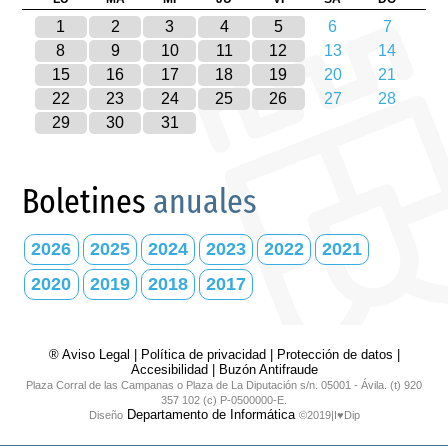
1
2
3
4
5
6
7
8
9
10
11
12
13
14
15
16
17
18
19
20
21
22
23
24
25
26
27
28
29
30
31
Boletines
anuales
2026
2025
2024
2023
2022
2021
2020
2019
2018
2017
® Aviso Legal
|
Política de privacidad
|
Protección de datos
|
Accesibilidad
|
Buzón Antifraude
Plaza Corral de las Campanas o Plaza de La Diputación s/n. 05001 - Ávila. (t) 920
357 102 (c) P-0500000-E.
Departamento de Informática
Diseño
©2019|I♥Dip