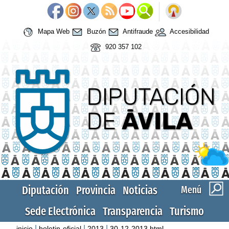
Mapa Web
Buzón
Antifraude
Accesibilidad
920 357 102
Diputación
Provincia
Noticias
Menú
Sede Electrónica
Transparencia
Turismo
|
|
|
inicio
boletin-oficial
2013
30-12-2013.html