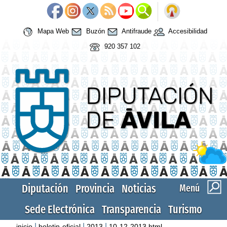
Mapa Web
Buzón
Antifraude
Accesibilidad
920 357 102
Diputación
Provincia
Noticias
Menú
Sede Electrónica
Transparencia
Turismo
|
|
|
inicio
boletin-oficial
2013
10-12-2013.html