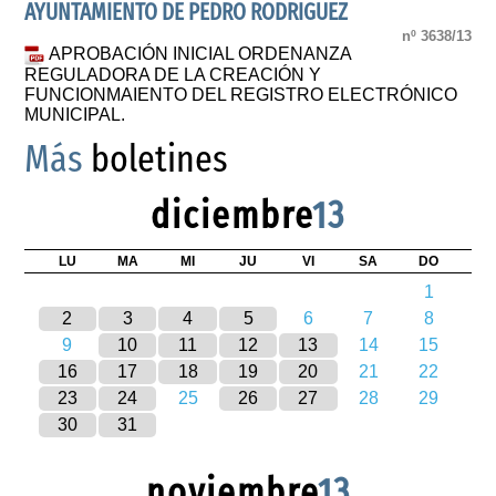
AYUNTAMIENTO DE PEDRO RODRIGUEZ
nº 3638/13
APROBACIÓN INICIAL ORDENANZA
REGULADORA DE LA CREACIÓN Y
FUNCIONMAIENTO DEL REGISTRO ELECTRÓNICO
MUNICIPAL.
Más
boletines
diciembre
13
LU
MA
MI
JU
VI
SA
DO
1
2
3
4
5
6
7
8
9
10
11
12
13
14
15
16
17
18
19
20
21
22
23
24
25
26
27
28
29
30
31
noviembre
13