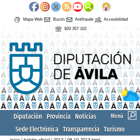
Mapa Web
Buzón
Antifraude
Accesibilidad
920 357 102
Diputación
Provincia
Noticias
Menú
Sede Electrónica
Transparencia
Turismo
|
|
|
inicio
boletin-oficial
2013
08-10-2013.html