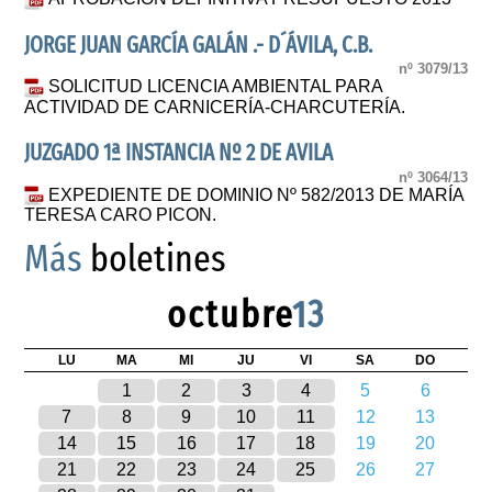
JORGE JUAN GARCÍA GALÁN .- D´ÁVILA, C.B.
nº 3079/13
SOLICITUD LICENCIA AMBIENTAL PARA
ACTIVIDAD DE CARNICERÍA-CHARCUTERÍA.
JUZGADO 1ª INSTANCIA Nº 2 DE AVILA
nº 3064/13
EXPEDIENTE DE DOMINIO Nº 582/2013 DE MARÍA
TERESA CARO PICON.
Más
boletines
octubre
13
LU
MA
MI
JU
VI
SA
DO
1
2
3
4
5
6
7
8
9
10
11
12
13
14
15
16
17
18
19
20
21
22
23
24
25
26
27