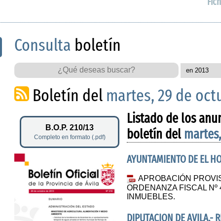
Fich
Consulta
boletín
Boletín del
martes, 29 de oct
Listado de los anu
B.O.P. 210/13
boletín del
martes,
Completo en formato (.pdf)
AYUNTAMIENTO DE EL HO
APROBACIÓN PROVIS
ORDENANZA FISCAL Nº
INMUEBLES.
DIPUTACION DE AVILA.-