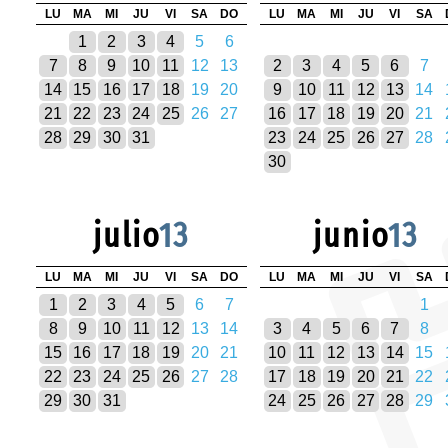
LU
MA
MI
JU
VI
SA
DO
LU
MA
MI
JU
VI
SA
1
2
3
4
5
6
7
8
9
10
11
12
13
2
3
4
5
6
7
14
15
16
17
18
19
20
9
10
11
12
13
14
21
22
23
24
25
26
27
16
17
18
19
20
21
28
29
30
31
23
24
25
26
27
28
30
julio
13
junio
13
LU
MA
MI
JU
VI
SA
DO
LU
MA
MI
JU
VI
SA
1
2
3
4
5
6
7
1
8
9
10
11
12
13
14
3
4
5
6
7
8
15
16
17
18
19
20
21
10
11
12
13
14
15
22
23
24
25
26
27
28
17
18
19
20
21
22
29
30
31
24
25
26
27
28
29