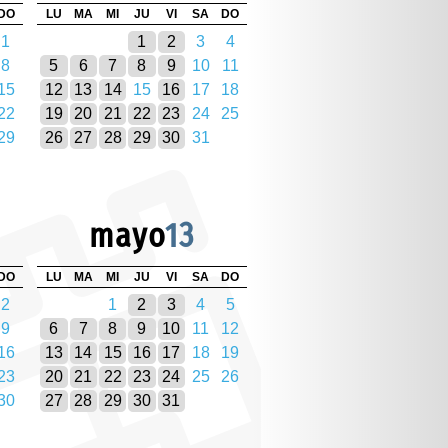
DO
LU
MA
MI
JU
VI
SA
DO
1
1
2
3
4
8
5
6
7
8
9
10
11
15
12
13
14
15
16
17
18
22
19
20
21
22
23
24
25
29
26
27
28
29
30
31
mayo
13
DO
LU
MA
MI
JU
VI
SA
DO
2
1
2
3
4
5
9
6
7
8
9
10
11
12
16
13
14
15
16
17
18
19
23
20
21
22
23
24
25
26
30
27
28
29
30
31