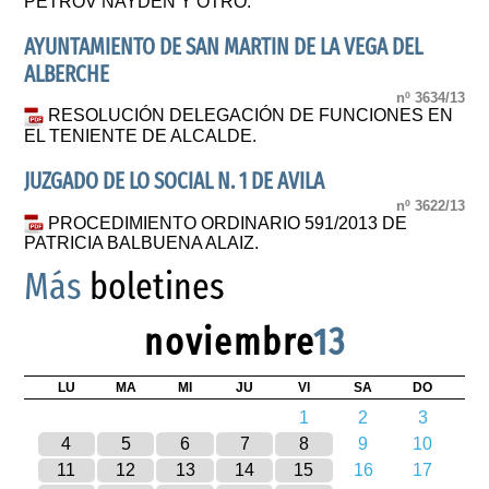
PETROV NAYDEN Y OTRO.
AYUNTAMIENTO DE SAN MARTIN DE LA VEGA DEL
ALBERCHE
nº 3634/13
RESOLUCIÓN DELEGACIÓN DE FUNCIONES EN
EL TENIENTE DE ALCALDE.
JUZGADO DE LO SOCIAL N. 1 DE AVILA
nº 3622/13
PROCEDIMIENTO ORDINARIO 591/2013 DE
PATRICIA BALBUENA ALAIZ.
Más
boletines
noviembre
13
LU
MA
MI
JU
VI
SA
DO
1
2
3
4
5
6
7
8
9
10
11
12
13
14
15
16
17