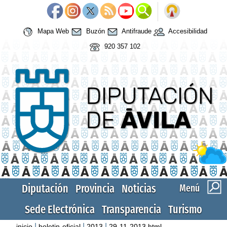
Mapa Web
Buzón
Antifraude
Accesibilidad
920 357 102
Diputación
Provincia
Noticias
Menú
Sede Electrónica
Transparencia
Turismo
|
|
|
inicio
boletin-oficial
2013
29-11-2013.html