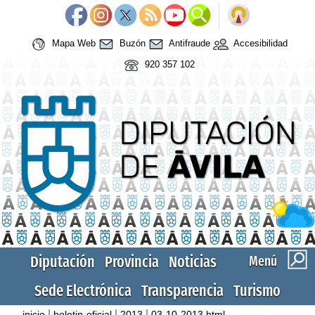
Mapa Web
Buzón
Antifraude
Accesibilidad
920 357 102
Diputación
Provincia
Noticias
Menú
Sede Electrónica
Transparencia
Turismo
|
|
|
inicio
boletin-oficial
2013
03-10-2013.html