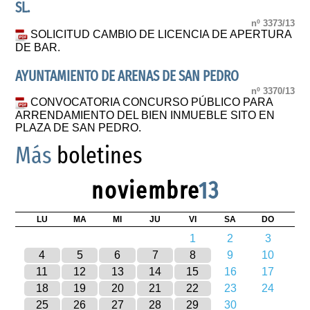
SL.
nº 3373/13
SOLICITUD CAMBIO DE LICENCIA DE APERTURA
DE BAR.
AYUNTAMIENTO DE ARENAS DE SAN PEDRO
nº 3370/13
CONVOCATORIA CONCURSO PÚBLICO PARA
ARRENDAMIENTO DEL BIEN INMUEBLE SITO EN
PLAZA DE SAN PEDRO.
Más
boletines
noviembre
13
LU
MA
MI
JU
VI
SA
DO
1
2
3
4
5
6
7
8
9
10
11
12
13
14
15
16
17
18
19
20
21
22
23
24
25
26
27
28
29
30