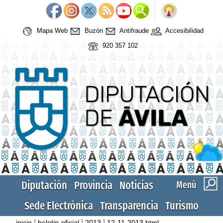
Mapa Web
Buzón
Antifraude
Accesibilidad
920 357 102
Diputación
Provincia
Noticias
Menú
Sede Electrónica
Transparencia
Turismo
|
|
|
inicio
boletin-oficial
2013
12-11-2013.html