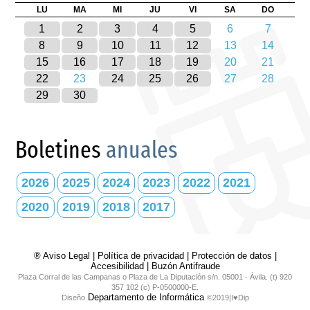
LU
MA
MI
JU
VI
SA
DO
1
2
3
4
5
6
7
8
9
10
11
12
13
14
15
16
17
18
19
20
21
22
23
24
25
26
27
28
29
30
Boletines
anuales
2026
2025
2024
2023
2022
2021
2020
2019
2018
2017
® Aviso Legal
|
Política de privacidad
|
Protección de datos
|
Accesibilidad
|
Buzón Antifraude
Plaza Corral de las Campanas o Plaza de La Diputación s/n. 05001 - Ávila. (t) 920
357 102 (c) P-0500000-E.
Departamento de Informática
Diseño
©2019|I♥Dip