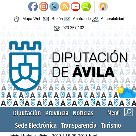
Mapa Web
Buzón
Antifraude
Accesibilidad
920 357 102
Diputación
Provincia
Noticias
Menú
Sede Electrónica
Transparencia
Turismo
|
|
|
inicio
boletin-oficial
2013
18-09-2013.html