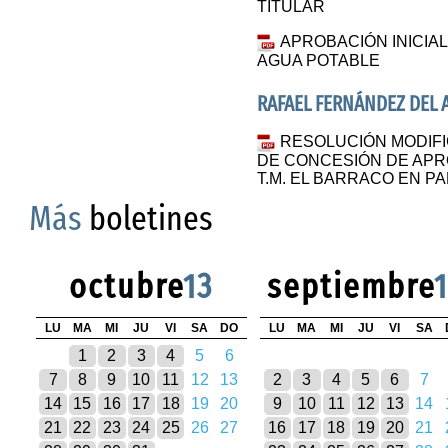
TITULAR
APROBACIÓN INICIA
AGUA POTABLE
RAFAEL FERNÁNDEZ DEL 
RESOLUCIÓN MODIFI
DE CONCESIÓN DE AP
T.M. EL BARRACO EN P
Más
boletines
octubre
13
septiembre
LU
MA
MI
JU
VI
SA
DO
LU
MA
MI
JU
VI
SA
1
2
3
4
5
6
7
8
9
10
11
12
13
2
3
4
5
6
7
14
15
16
17
18
19
20
9
10
11
12
13
14
21
22
23
24
25
26
27
16
17
18
19
20
21