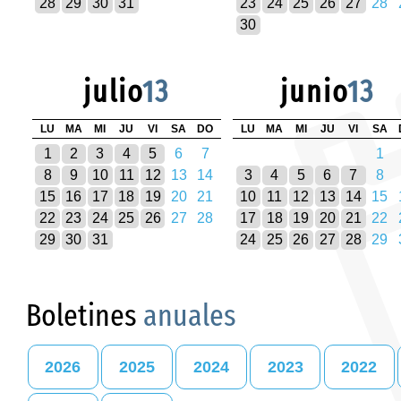
28
29
30
31
23
24
25
26
27
28
30
julio
13
junio
13
LU
MA
MI
JU
VI
SA
DO
LU
MA
MI
JU
VI
SA
1
2
3
4
5
6
7
1
8
9
10
11
12
13
14
3
4
5
6
7
8
15
16
17
18
19
20
21
10
11
12
13
14
15
22
23
24
25
26
27
28
17
18
19
20
21
22
29
30
31
24
25
26
27
28
29
Boletines
anuales
2026
2025
2024
2023
2022