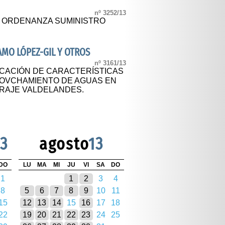
nº 3252/13
L ORDENANZA SUMINISTRO
AMO LÓPEZ-GIL Y OTROS
nº 3161/13
CACIÓN DE CARACTERÍSTICAS
ROVCHAMIENTO DE AGUAS EN
ARAJE VALDELANDES.
13
agosto
13
DO
LU
MA
MI
JU
VI
SA
DO
1
1
2
3
4
8
5
6
7
8
9
10
11
15
12
13
14
15
16
17
18
22
19
20
21
22
23
24
25