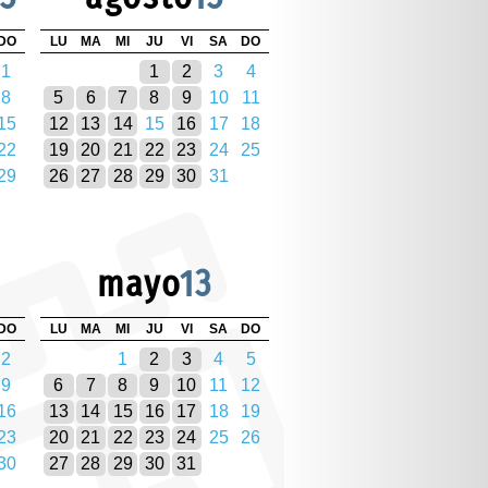
DO
LU
MA
MI
JU
VI
SA
DO
1
1
2
3
4
8
5
6
7
8
9
10
11
15
12
13
14
15
16
17
18
22
19
20
21
22
23
24
25
29
26
27
28
29
30
31
mayo
13
DO
LU
MA
MI
JU
VI
SA
DO
2
1
2
3
4
5
9
6
7
8
9
10
11
12
16
13
14
15
16
17
18
19
23
20
21
22
23
24
25
26
30
27
28
29
30
31