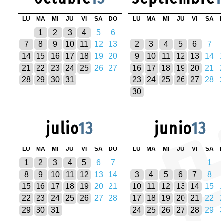
LU
MA
MI
JU
VI
SA
DO
LU
MA
MI
JU
VI
SA
1
2
3
4
5
6
7
8
9
10
11
12
13
2
3
4
5
6
7
14
15
16
17
18
19
20
9
10
11
12
13
14
21
22
23
24
25
26
27
16
17
18
19
20
21
28
29
30
31
23
24
25
26
27
28
30
julio
13
junio
13
LU
MA
MI
JU
VI
SA
DO
LU
MA
MI
JU
VI
SA
1
2
3
4
5
6
7
1
8
9
10
11
12
13
14
3
4
5
6
7
8
15
16
17
18
19
20
21
10
11
12
13
14
15
22
23
24
25
26
27
28
17
18
19
20
21
22
29
30
31
24
25
26
27
28
29