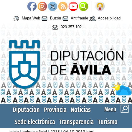
Mapa Web
Buzón
Antifraude
Accesibilidad
920 357 102
Diputación
Provincia
Noticias
Menú
Sede Electrónica
Transparencia
Turismo
|
|
|
inicio
boletin-oficial
2013
04-10-2013.html