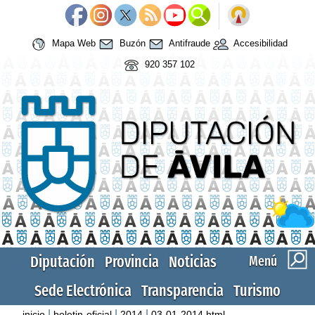
Mapa Web
Buzón
Antifraude
Accesibilidad
920 357 102
Diputación
Provincia
Noticias
Menú
Sede Electrónica
Transparencia
Turismo
|
|
|
inicio
boletin-oficial
2014
03-01-2014.html