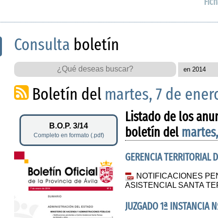
Fich
Consulta
boletín
Boletín del
martes, 7 de ener
Listado de los anu
B.O.P. 3/14
boletín del
martes,
Completo en formato (.pdf)
GERENCIA TERRITORIAL D
NOTIFICACIONES PE
ASISTENCIAL SANTA T
JUZGADO 1ª INSTANCIA Nº