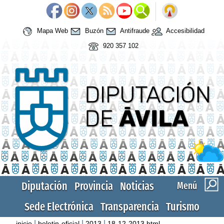
Mapa Web
Buzón
Antifraude
Accesibilidad
920 357 102
Diputación
Provincia
Noticias
Menú
Sede Electrónica
Transparencia
Turismo
|
|
|
inicio
boletin-oficial
2013
18-12-2013.html