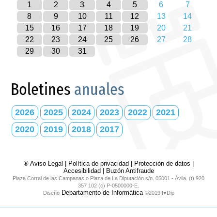
1
2
3
4
5
6
7
8
9
10
11
12
13
14
15
16
17
18
19
20
21
22
23
24
25
26
27
28
29
30
31
Boletines
anuales
2026
2025
2024
2023
2022
2021
2020
2019
2018
2017
® Aviso Legal
|
Política de privacidad
|
Protección de datos
|
Accesibilidad
|
Buzón Antifraude
Plaza Corral de las Campanas o Plaza de La Diputación s/n. 05001 - Ávila. (t) 920
357 102 (c) P-0500000-E.
Departamento de Informática
Diseño
©2019|I♥Dip