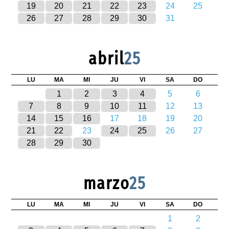
19
20
21
22
23
24
25
26
27
28
29
30
31
abril
25
LU
MA
MI
JU
VI
SA
DO
1
2
3
4
5
6
7
8
9
10
11
12
13
14
15
16
17
18
19
20
21
22
23
24
25
26
27
28
29
30
marzo
25
LU
MA
MI
JU
VI
SA
DO
1
2