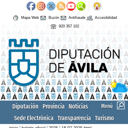
Mapa Web
Buzón
Antifraude
Accesibilidad
920 357 102
Diputación
Provincia
Noticias
Menú
Sede Electrónica
Transparencia
Turismo
|
|
|
inicio
boletin-oficial
2025
18-07-2025.html