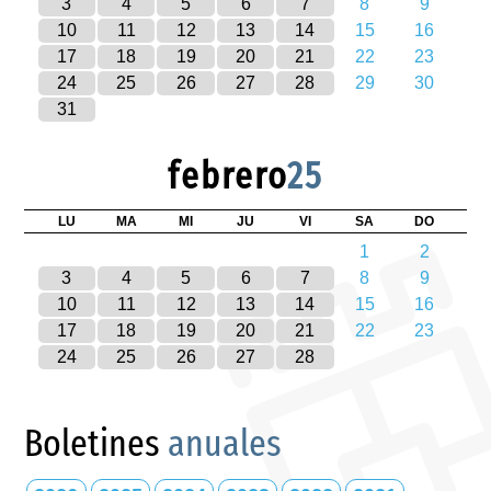
3
4
5
6
7
8
9
10
11
12
13
14
15
16
17
18
19
20
21
22
23
24
25
26
27
28
29
30
31
febrero
25
LU
MA
MI
JU
VI
SA
DO
1
2
3
4
5
6
7
8
9
10
11
12
13
14
15
16
17
18
19
20
21
22
23
24
25
26
27
28
Boletines
anuales