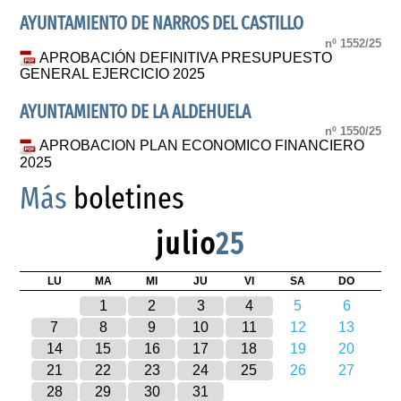
AYUNTAMIENTO DE NARROS DEL CASTILLO
nº 1552/25
APROBACIÓN DEFINITIVA PRESUPUESTO
GENERAL EJERCICIO 2025
AYUNTAMIENTO DE LA ALDEHUELA
nº 1550/25
APROBACION PLAN ECONOMICO FINANCIERO
2025
Más
boletines
julio
25
LU
MA
MI
JU
VI
SA
DO
1
2
3
4
5
6
7
8
9
10
11
12
13
14
15
16
17
18
19
20
21
22
23
24
25
26
27
28
29
30
31