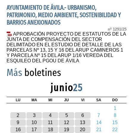
AYUNTAMIENTO DE ÁVILA.- URBANISMO,
PATRIMONIO, MEDIO AMBIENTE, SOSTENIBILIDAD Y
BARRIOS ANEXIONADOS
nº 1291/25
APROBACIÓN PROYECTO DE ESTATUTOS DE LA
JUNTA DE COMPENSACIÓN DEL SECTOR
DELIMITADO EN EL ESTUDIO DE DETALLE DE LAS
PARCELAS Nº 13, 15 Y 16 DEL ARUP CAMINEROS 1
Y PARCELA Nº 15 DEL ARUP 1/16 VEREDA DEL
ESQUILEO DEL PGOU DE ÁVILA
Más
boletines
junio
25
LU
MA
MI
JU
VI
SA
DO
1
2
3
4
5
6
7
8
9
10
11
12
13
14
15
16
17
18
19
20
21
22