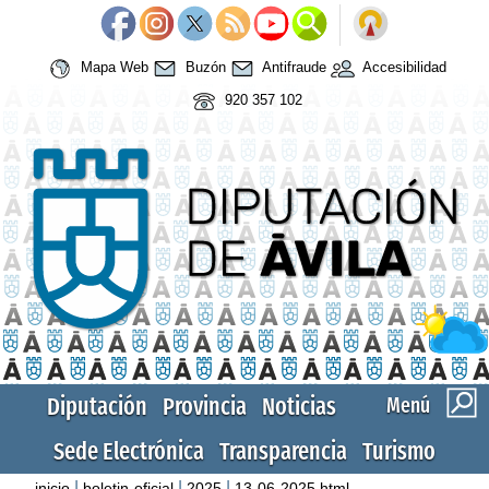
Mapa Web
Buzón
Antifraude
Accesibilidad
920 357 102
Diputación
Provincia
Noticias
Menú
Sede Electrónica
Transparencia
Turismo
|
|
|
inicio
boletin-oficial
2025
13-06-2025.html