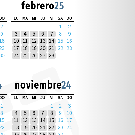
febrero
25
DO
LU
MA
MI
JU
VI
SA
DO
2
1
2
9
3
4
5
6
7
8
9
16
10
11
12
13
14
15
16
23
17
18
19
20
21
22
23
30
24
25
26
27
28
4
noviembre
24
DO
LU
MA
MI
JU
VI
SA
DO
1
1
2
3
8
4
5
6
7
8
9
10
15
11
12
13
14
15
16
17
22
18
19
20
21
22
23
24
29
25
26
27
28
29
30