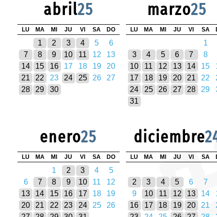
abril
25
marzo
25
LU
MA
MI
JU
VI
SA
DO
LU
MA
MI
JU
VI
SA
1
2
3
4
5
6
1
7
8
9
10
11
12
13
3
4
5
6
7
8
14
15
16
17
18
19
20
10
11
12
13
14
15
21
22
23
24
25
26
27
17
18
19
20
21
22
28
29
30
24
25
26
27
28
29
31
enero
25
diciembre
2
LU
MA
MI
JU
VI
SA
DO
LU
MA
MI
JU
VI
SA
1
2
3
4
5
6
7
8
9
10
11
12
2
3
4
5
6
7
13
14
15
16
17
18
19
9
10
11
12
13
14
20
21
22
23
24
25
26
16
17
18
19
20
21
27
28
29
30
31
23
24
25
26
27
28