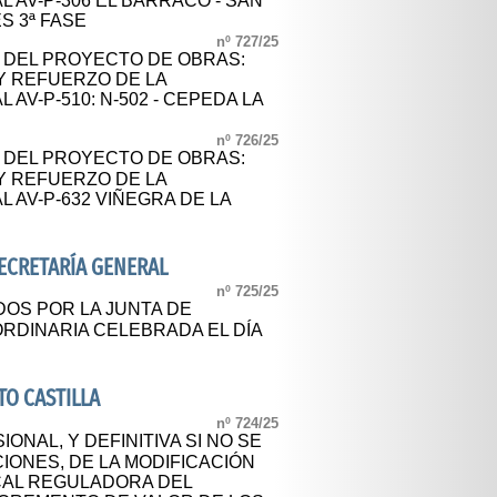
 AV-P-306 EL BARRACO - SAN
S 3ª FASE
nº 727/25
L DEL PROYECTO DE OBRAS:
Y REFUERZO DE LA
AV-P-510: N-502 - CEPEDA LA
nº 726/25
L DEL PROYECTO DE OBRAS:
Y REFUERZO DE LA
 AV-P-632 VIÑEGRA DE LA
SECRETARÍA GENERAL
nº 725/25
OS POR LA JUNTA DE
RDINARIA CELEBRADA EL DÍA
O CASTILLA
nº 724/25
ONAL, Y DEFINITIVA SI NO SE
ONES, DE LA MODIFICACIÓN
CAL REGULADORA DEL