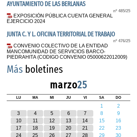
AYUNTAMIENTO DE LAS BERLANAS
nº 485/25
EXPOSICIÓN PÚBLICA CUENTA GENERAL
EJERCICIO 2024
JUNTA C. Y L. OFICINA TERRITORIAL DE TRABAJO
nº 476/25
CONVENIO COLECTIVO DE LA ENTIDAD
MANCOMUNIDAD DE SERVICIOS BARCO-
PIEDRAHITA (CODIGO CONVENIO 05000622012009)
Más
boletines
marzo
25
LU
MA
MI
JU
VI
SA
DO
1
2
3
4
5
6
7
8
9
10
11
12
13
14
15
16
17
18
19
20
21
22
23
24
25
26
27
28
29
30