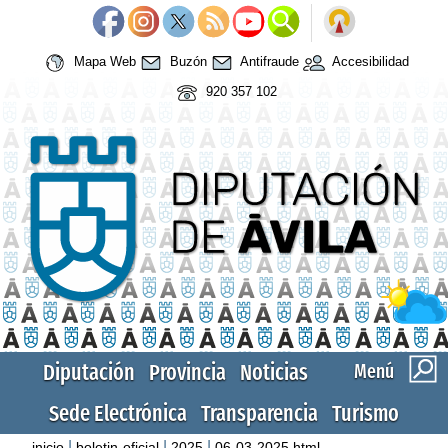
Mapa Web
Buzón
Antifraude
Accesibilidad
920 357 102
Diputación
Provincia
Noticias
Menú
Sede Electrónica
Transparencia
Turismo
|
|
|
inicio
boletin-oficial
2025
06-03-2025.html