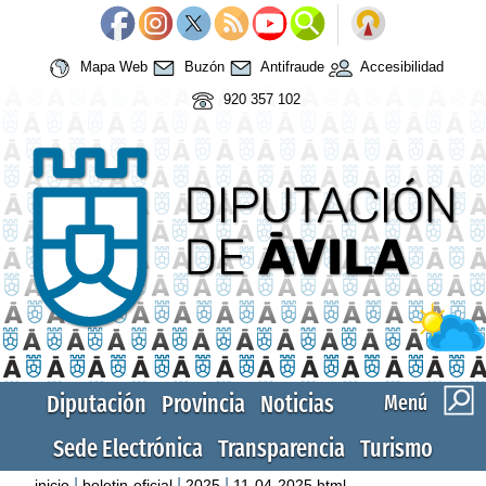
Mapa Web
Buzón
Antifraude
Accesibilidad
920 357 102
Diputación
Provincia
Noticias
Menú
Sede Electrónica
Transparencia
Turismo
|
|
|
inicio
boletin-oficial
2025
11-04-2025.html