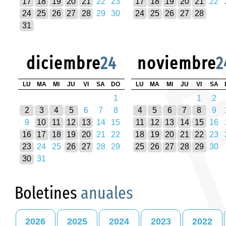
17
18
19
20
21
22
23
17
18
19
20
21
22
24
25
26
27
28
29
30
24
25
26
27
28
31
diciembre
24
noviembre
2
LU
MA
MI
JU
VI
SA
DO
LU
MA
MI
JU
VI
SA
1
1
2
2
3
4
5
6
7
8
4
5
6
7
8
9
9
10
11
12
13
14
15
11
12
13
14
15
16
16
17
18
19
20
21
22
18
19
20
21
22
23
23
24
25
26
27
28
29
25
26
27
28
29
30
30
31
Boletines
anuales
2026
2025
2024
2023
2022