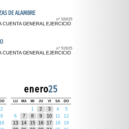
ZAS DE ALAMBRE
nº 520/25
A CUENTA GENERAL EJERCICIO
SO
nº 519/25
A CUENTA GENERAL EJERCICIO
enero
25
DO
LU
MA
MI
JU
VI
SA
DO
2
1
2
3
4
5
9
6
7
8
9
10
11
12
16
13
14
15
16
17
18
19