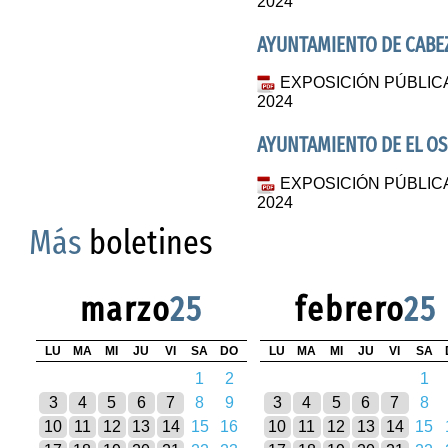
2024
AYUNTAMIENTO DE CABE
EXPOSICIÓN PÚBLIC
2024
AYUNTAMIENTO DE EL O
EXPOSICIÓN PÚBLIC
2024
Más
boletines
marzo
25
febrero
25
LU
MA
MI
JU
VI
SA
DO
LU
MA
MI
JU
VI
SA
1
2
1
3
4
5
6
7
8
9
3
4
5
6
7
8
10
11
12
13
14
15
16
10
11
12
13
14
15