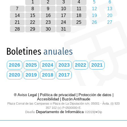
1
2
3
4
5
6
7
8
9
10
11
12
13
14
15
16
17
18
19
20
21
22
23
24
25
26
27
28
29
30
31
Boletines
anuales
2026
2025
2024
2023
2022
2021
2020
2019
2018
2017
® Aviso Legal
|
Política de privacidad
|
Protección de datos
|
Accesibilidad
|
Buzón Antifraude
Plaza Corral de las Campanas o Plaza de La Diputación s/n. 05001 - Ávila. (t) 920
357 102 (c) P-0500000-E.
Departamento de Informática
Diseño
©2019|I♥Dip