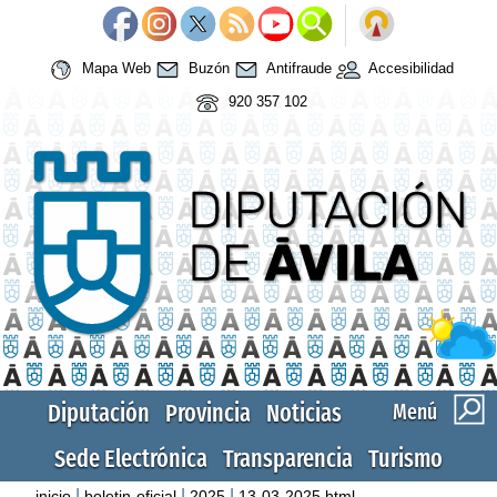
Mapa Web
Buzón
Antifraude
Accesibilidad
920 357 102
Diputación
Provincia
Noticias
Menú
Sede Electrónica
Transparencia
Turismo
|
|
|
inicio
boletin-oficial
2025
13-03-2025.html