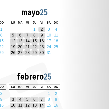
mayo
25
DO
LU
MA
MI
JU
VI
SA
DO
1
1
2
3
4
8
5
6
7
8
9
10
11
15
12
13
14
15
16
17
18
22
19
20
21
22
23
24
25
29
26
27
28
29
30
31
febrero
25
DO
LU
MA
MI
JU
VI
SA
DO
2
1
2
9
3
4
5
6
7
8
9
16
10
11
12
13
14
15
16