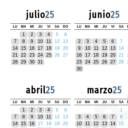
julio
25
junio
25
LU
MA
MI
JU
VI
SA
DO
LU
MA
MI
JU
VI
SA
1
2
3
4
5
6
7
8
9
10
11
12
13
2
3
4
5
6
7
14
15
16
17
18
19
20
9
10
11
12
13
14
21
22
23
24
25
26
27
16
17
18
19
20
21
28
29
30
31
23
24
25
26
27
28
30
abril
25
marzo
25
LU
MA
MI
JU
VI
SA
DO
LU
MA
MI
JU
VI
SA
1
2
3
4
5
6
1
7
8
9
10
11
12
13
3
4
5
6
7
8
14
15
16
17
18
19
20
10
11
12
13
14
15