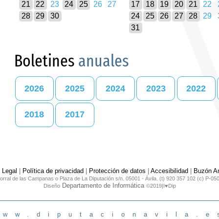
21
22
23
24
25
26
27
17
18
19
20
21
22
28
29
30
24
25
26
27
28
29
31
Boletines
anuales
2026
2025
2024
2023
2022
2018
2017
 Legal
|
Política de privacidad
|
Protección de datos
|
Accesibilidad
|
Buzón An
orral de las Campanas o Plaza de La Diputación s/n. 05001 - Ávila. (t) 920 357 102 (c) P-05
Departamento de Informática
Diseño
©2019|I♥Dip
www.diputacionavila.e