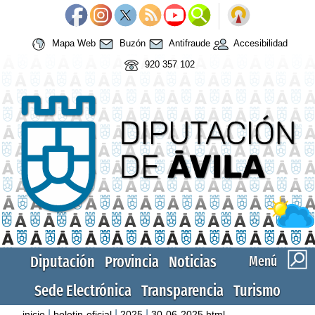
Mapa Web
Buzón
Antifraude
Accesibilidad
920 357 102
Diputación
Provincia
Noticias
Menú
Sede Electrónica
Transparencia
Turismo
|
|
|
inicio
boletin-oficial
2025
30-06-2025.html