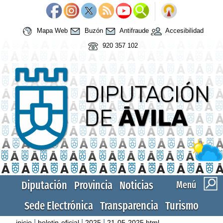
Mapa Web
Buzón
Antifraude
Accesibilidad
920 357 102
Diputación
Provincia
Noticias
Menú
Sede Electrónica
Transparencia
Turismo
|
|
|
inicio
boletin-oficial
2025
21-05-2025.html