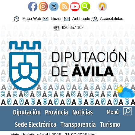
Mapa Web
Buzón
Antifraude
Accesibilidad
920 357 102
Diputación
Provincia
Noticias
Menú
Sede Electrónica
Transparencia
Turismo
|
|
|
inicio
boletin-oficial
2025
21-07-2025.html