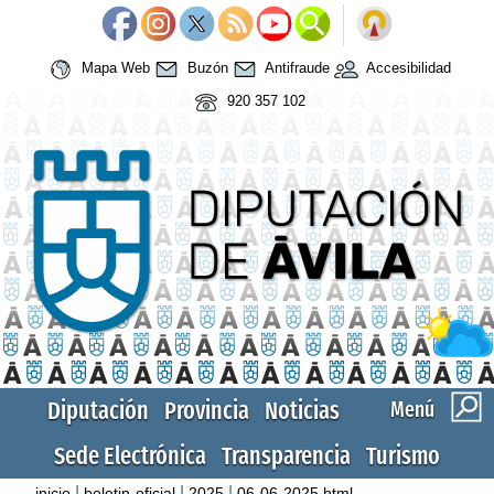
Mapa Web
Buzón
Antifraude
Accesibilidad
920 357 102
Diputación
Provincia
Noticias
Menú
Sede Electrónica
Transparencia
Turismo
|
|
|
inicio
boletin-oficial
2025
06-06-2025.html