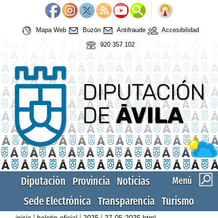
Mapa Web
Buzón
Antifraude
Accesibilidad
920 357 102
Diputación
Provincia
Noticias
Menú
Sede Electrónica
Transparencia
Turismo
|
|
|
inicio
boletin-oficial
2025
27-05-2025.html